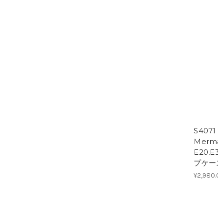
S407
Merma
E20,
プケー
¥2,980