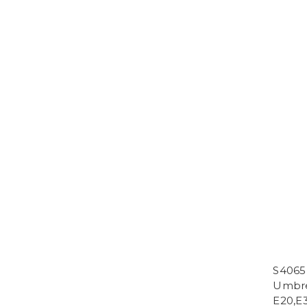
S406
Umbre
E20,