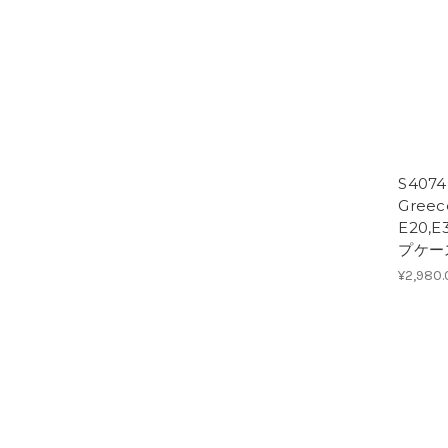
S407
Greec
E20,
プケー
¥2,980