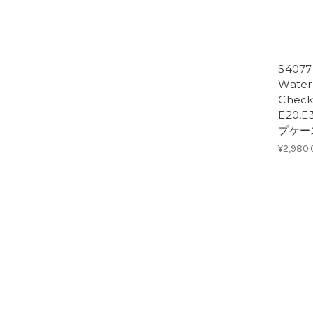
S40
Water 
Check
E20,
プケー
¥2,980