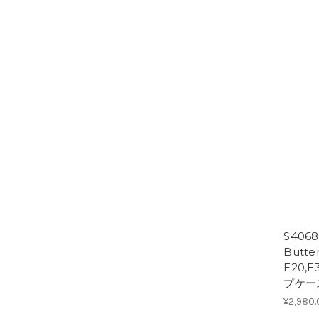
S406
Butte
E20,
プケー
¥2,980