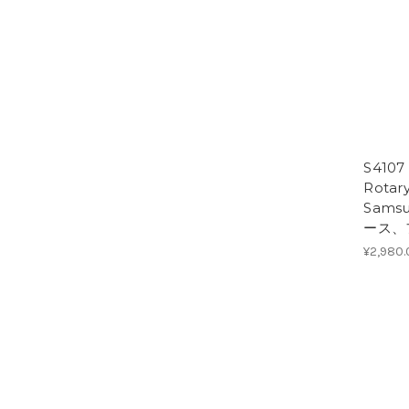
S410
Rotary
Samsu
ース、
¥2,980