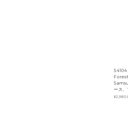
S410
Forest
Samsu
ース、
¥2,980