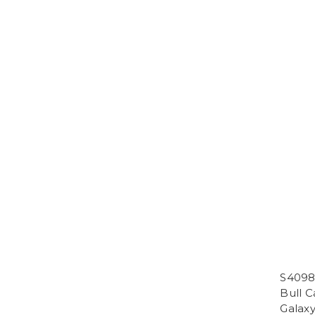
S409
Bull 
Gala