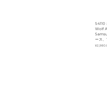
S411
Wolf 
Samsu
ース、
¥2,980