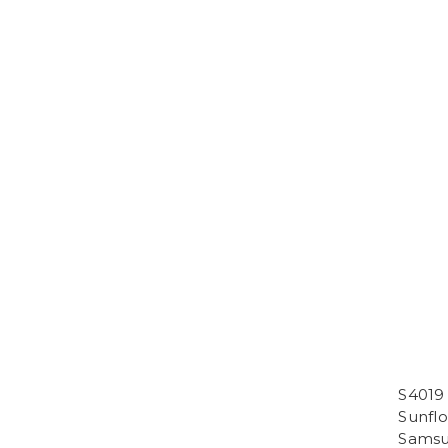
S40
Sunfl
Samsu