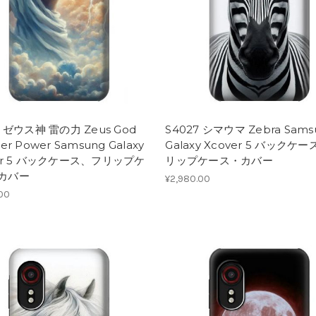
8 ゼウス神 雷の力 Zeus God
S4027 シマウマ Zebra Sams
er Power Samsung Galaxy
Galaxy Xcover 5 バックケ
er 5 バックケース、フリップケ
リップケース・カバー
カバー
¥2,980.00
.00