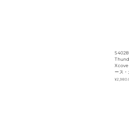
S402
Thund
Xcov
ース・
¥2,980