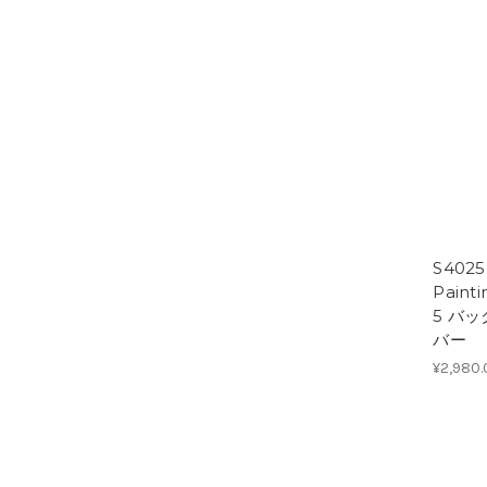
S4025
Paint
5 バ
バー
¥2,980